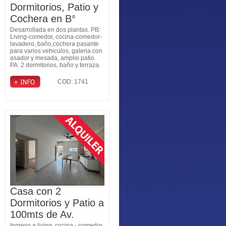
Dormitorios, Patio y
Cochera en B°
Judiciales
Desarrollada en dos plantas. PB:
Living-comedor, cocina-comedor-
lavadero, baño,cochera pasante
para varios vehiculos, galeria con
asador y mesada, amplio patio.
PA: 2 dormitorios, baño y terraza.
COD: 1741
Casa con 2
Dormitorios y Patio a
100mts de Av.
Ingreso a living, cocina - comedor,