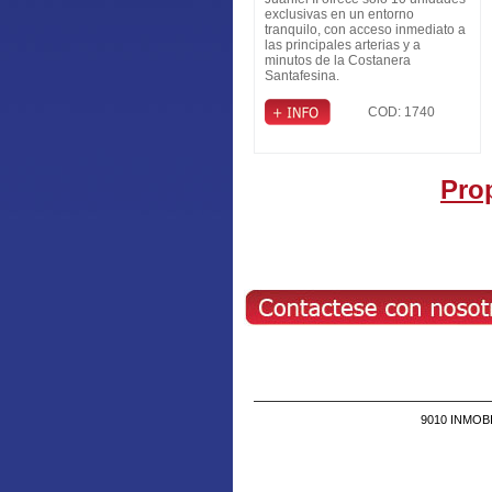
de General Paz
exclusivas en un entorno
tranquilo, con acceso inmediato a
las principales arterias y a
minutos de la Costanera
Santafesina.
COD: 1740
Pro
9010 INMOBIL