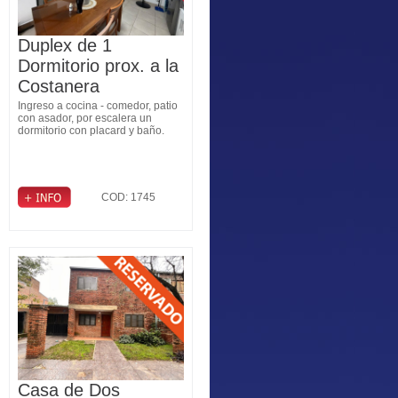
Duplex de 1
Dormitorio prox. a la
Costanera
Ingreso a cocina - comedor, patio
con asador, por escalera un
dormitorio con placard y baño.
COD: 1745
Casa de Dos