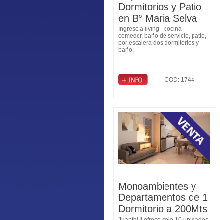
Dormitorios y Patio
en B° Maria Selva
Ingreso a living - cocina -
comedor, baño de servicio, patio,
por escalera dos dormitorios y
baño.
COD: 1744
Monoambientes y
Departamentos de 1
Dormitorio a 200Mts
Juanfel II ofrece solo 10 unidades