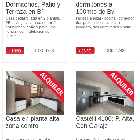
Dormitorios, Patio y
dormitorios a
Terraza en B°
100mts de Bv.
Fomento 9 de Julio
Pellegrini
Casa desarrollada en 2 plantas.
Ingreso a estar - cocina - comedor,
PB: Living, cocina-comedor, 2
dos patios secos, uno con
dormitorios, baño y patio. PA:
lavadero, dos dormitorios y patio.
Terraza con habitacion de
servicio.
COD: 1743
COD: 1742
Casa en planta alta
Castelli 4100: P. Alta,
zona centro
Con Garaje
En primer piso por escalera,
Casa en PA con patio c/asador,