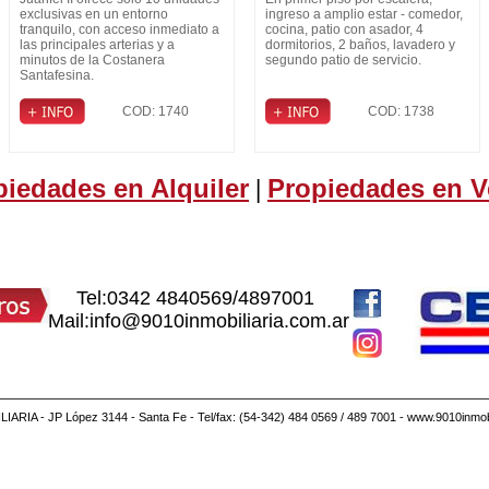
de General Paz
exclusivas en un entorno
ingreso a amplio estar - comedor,
tranquilo, con acceso inmediato a
cocina, patio con asador, 4
las principales arterias y a
dormitorios, 2 baños, lavadero y
minutos de la Costanera
segundo patio de servicio.
Santafesina.
COD: 1740
COD: 1738
piedades en Alquiler
Propiedades en V
|
Tel:0342 4840569/4897001
Mail:info@9010inmobiliaria.com.ar
IARIA - JP López 3144 - Santa Fe - Tel/fax: (54-342) 484 0569 / 489 7001 - www.9010inmobi