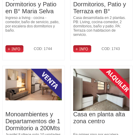
Dormitorios y Patio
Dormitorios, Patio y
en B° Maria Selva
Terraza en B°
Fomento 9 de Julio
Ingreso a living - cocina -
Casa desarrollada en 2 plantas.
comedor, baño de servicio, patio,
PB: Living, cocina-comedor, 2
por escalera dos dormitorios y
dormitorios, baño y patio. PA:
baño.
Terraza con habitacion de
servicio.
COD: 1744
COD: 1743
Monoambientes y
Casa en planta alta
Departamentos de 1
zona centro
Dormitorio a 200Mts
Juanfel II ofrece solo 10 unidades
En primer piso por escalera,