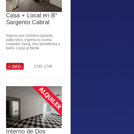
Casa + Local en B°
Sargento Cabral
Ingreso por cochera pasante,
patio seco, ingreso a cocina,
comedor, living, dos dormitorios y
baño. Local al frente.
COD: 1746
Interno de Dos