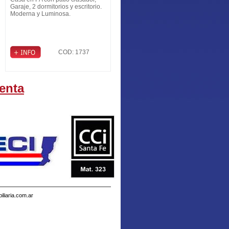
Garaje, 2 dormitorios y escritorio.
Moderna y Luminosa.
COD: 1737
enta
liaria.com.ar