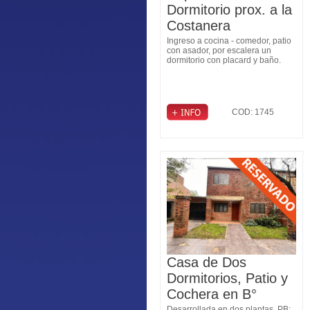
Dormitorio prox. a la
Costanera
Ingreso a cocina - comedor, patio
con asador, por escalera un
dormitorio con placard y baño.
COD: 1745
Casa de Dos
Dormitorios, Patio y
Cochera en B°
Desarrollada en dos plantas. PB: