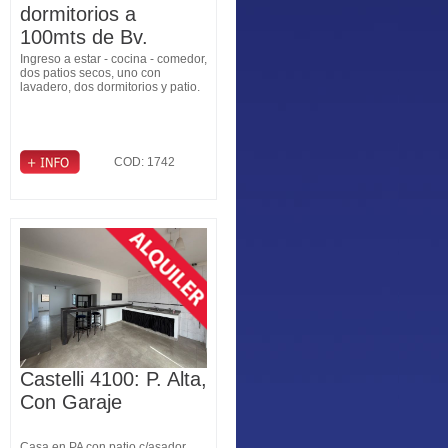
dormitorios a
100mts de Bv.
Pellegrini
Ingreso a estar - cocina - comedor,
dos patios secos, uno con
lavadero, dos dormitorios y patio.
COD: 1742
Castelli 4100: P. Alta,
Con Garaje
Casa en PA con patio c/asador,