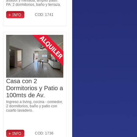
asador y mesada, amplio patio.
PA: 2 dormitorios, baño y terraza.
COD: 1741
Casa con 2
Dormitorios y Patio a
100mts de Av.
Peñaloza
Ingreso a living, cocina - comedor,
2 dormitorios, baño y patio con
cuarto lavadero.
COD: 1736