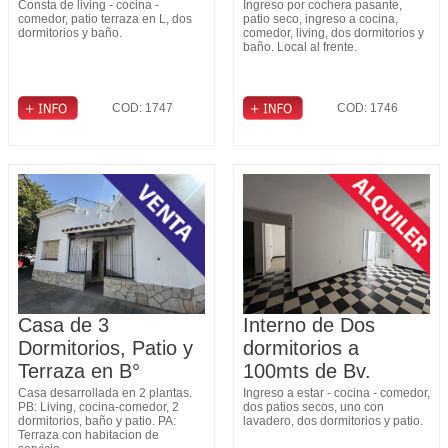
Consta de living - cocina -
Ingreso por cochera pasante,
comedor, patio terraza en L, dos
patio seco, ingreso a cocina,
dormitorios y baño.
comedor, living, dos dormitorios y
baño. Local al frente.
COD: 1747
COD: 1746
Casa de 3
Interno de Dos
Dormitorios, Patio y
dormitorios a
Terraza en B°
100mts de Bv.
Fomento 9 de Julio
Pellegrini
Casa desarrollada en 2 plantas.
Ingreso a estar - cocina - comedor,
PB: Living, cocina-comedor, 2
dos patios secos, uno con
dormitorios, baño y patio. PA:
lavadero, dos dormitorios y patio.
Terraza con habitacion de