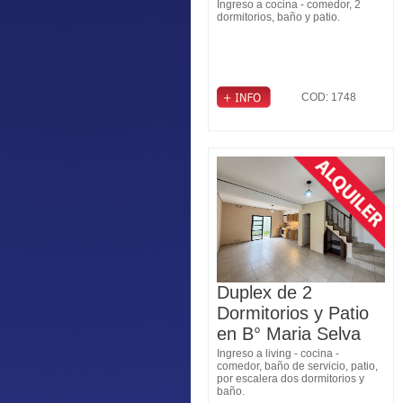
Ingreso a cocina - comedor, 2
dormitorios, baño y patio.
COD: 1748
Duplex de 2
Dormitorios y Patio
en B° Maria Selva
Ingreso a living - cocina -
comedor, baño de servicio, patio,
por escalera dos dormitorios y
baño.