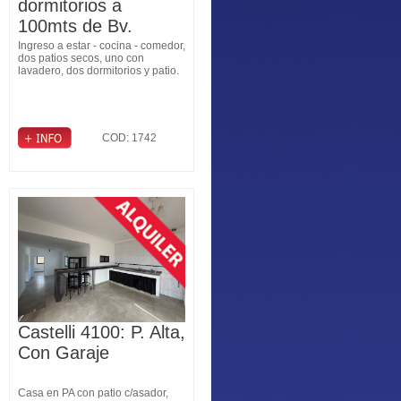
dormitorios a
100mts de Bv.
Pellegrini
Ingreso a estar - cocina - comedor,
dos patios secos, uno con
lavadero, dos dormitorios y patio.
COD: 1742
Castelli 4100: P. Alta,
Con Garaje
Casa en PA con patio c/asador,