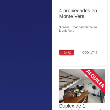
4 propiedades en
Monte Vera
3 casas + monoambiente en
Monte Vera
COD: 1749
Duplex de 1