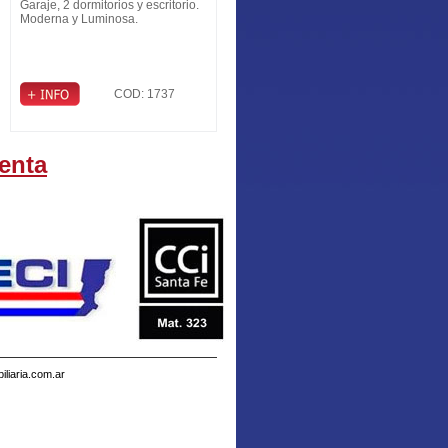
Garaje, 2 dormitorios y escritorio.
Moderna y Luminosa.
COD: 1737
enta
liaria.com.ar