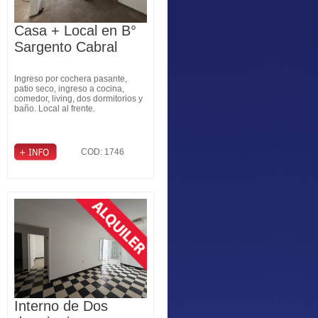
Casa + Local en B°
Sargento Cabral
Ingreso por cochera pasante,
patio seco, ingreso a cocina,
comedor, living, dos dormitorios y
baño. Local al frente.
COD: 1746
Interno de Dos