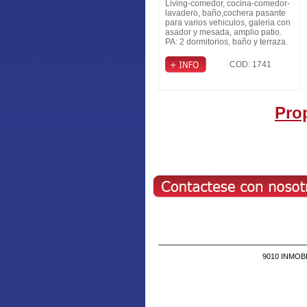
Living-comedor, cocina-comedor-
lavadero, baño,cochera pasante
para varios vehiculos, galeria con
asador y mesada, amplio patio.
PA: 2 dormitorios, baño y terraza.
COD: 1741
Pro
9010 INMOBIL