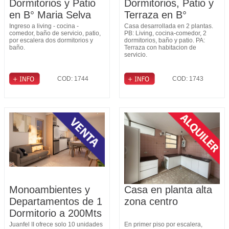
Dormitorios y Patio
Dormitorios, Patio y
en B° Maria Selva
Terraza en B°
Fomento 9 de Julio
Ingreso a living - cocina -
Casa desarrollada en 2 plantas.
comedor, baño de servicio, patio,
PB: Living, cocina-comedor, 2
por escalera dos dormitorios y
dormitorios, baño y patio. PA:
baño.
Terraza con habitacion de
servicio.
COD: 1744
COD: 1743
Monoambientes y
Casa en planta alta
Departamentos de 1
zona centro
Dormitorio a 200Mts
de General Paz
Juanfel II ofrece solo 10 unidades
En primer piso por escalera,