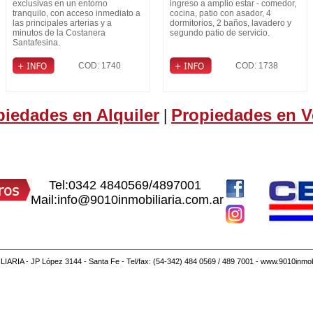
exclusivas en un entorno
ingreso a amplio estar - comedor,
tranquilo, con acceso inmediato a
cocina, patio con asador, 4
las principales arterias y a
dormitorios, 2 baños, lavadero y
minutos de la Costanera
segundo patio de servicio.
Santafesina.
COD: 1740
COD: 1738
piedades en Alquiler
Propiedades en V
|
Tel:0342 4840569/4897001
Mail:info@9010inmobiliaria.com.ar
IARIA - JP López 3144 - Santa Fe - Tel/fax: (54-342) 484 0569 / 489 7001 - www.9010inmobi