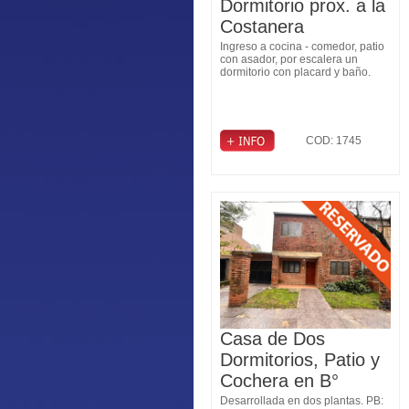
Dormitorio prox. a la
Costanera
Ingreso a cocina - comedor, patio
con asador, por escalera un
dormitorio con placard y baño.
COD: 1745
Casa de Dos
Dormitorios, Patio y
Cochera en B°
Judiciales
Desarrollada en dos plantas. PB: