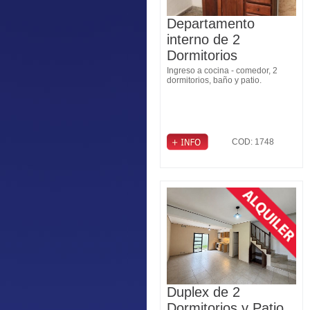
Departamento
interno de 2
Dormitorios
Ingreso a cocina - comedor, 2
dormitorios, baño y patio.
COD: 1748
Duplex de 2
Dormitorios y Patio