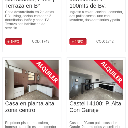
Terraza en B°
100mts de Bv.
Fomento 9 de Julio
Pellegrini
Casa desarrollada en 2 plantas.
Ingreso a estar - cocina - comedor,
PB: Living, cocina-comedor, 2
dos patios secos, uno con
dormitorios, baño y patio. PA:
lavadero, dos dormitorios y patio.
Terraza con habitacion de
servicio.
COD: 1743
COD: 1742
Casa en planta alta
Castelli 4100: P. Alta,
zona centro
Con Garaje
En primer piso por escalera,
Casa en PA con patio c/asador,
ingreso a amplio estar - comedor,
Garaje, 2 dormitorios y escritorio.