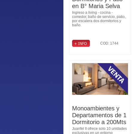
en B° Maria Selva
Ingreso a living - cocina -
comedor, baño de servicio, patio,
por escalera dos dormitorios y
baño.
COD: 1744
Monoambientes y
Departamentos de 1
Dormitorio a 200Mts
de General Paz
Juanfel II ofrece solo 10 unidades
exclusivas en un entorno