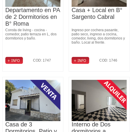
Departamento en PA
Casa + Local en B°
de 2 Dormitorios en
Sargento Cabral
B° Roma
Consta de living - cocina -
Ingreso por cochera pasante,
comedor, patio terraza en L, dos
patio seco, ingreso a cocina,
dormitorios y baño.
comedor, living, dos dormitorios y
baño. Local al frente.
COD: 1747
COD: 1746
Casa de 3
Interno de Dos
Dormitorios, Patio y
dormitorios a