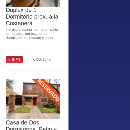
Duplex de 1
Dormitorio prox. a la
Costanera
Ingreso a cocina - comedor, patio
con asador, por escalera un
dormitorio con placard y baño.
COD: 1745
Casa de Dos
Dormitorios, Patio y