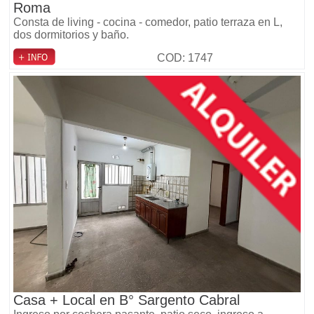
Roma
Consta de living - cocina - comedor, patio terraza en L,
dos dormitorios y baño.
COD: 1747
Casa + Local en B° Sargento Cabral