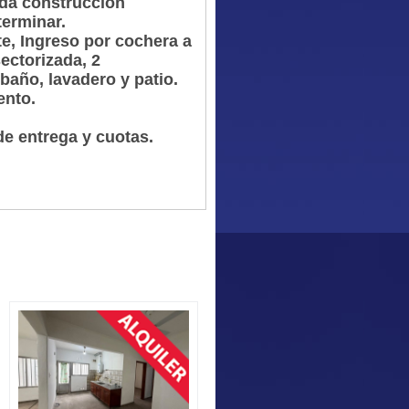
ida construcción
 terminar.
te, Ingreso por cochera a
ectorizada, 2
baño, lavadero y patio.
ento.
.
de entrega y cuotas.