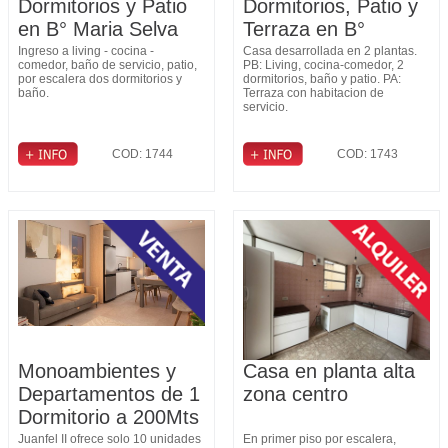
Dormitorios y Patio
Dormitorios, Patio y
en B° Maria Selva
Terraza en B°
Fomento 9 de Julio
Ingreso a living - cocina -
Casa desarrollada en 2 plantas.
comedor, baño de servicio, patio,
PB: Living, cocina-comedor, 2
por escalera dos dormitorios y
dormitorios, baño y patio. PA:
baño.
Terraza con habitacion de
servicio.
COD: 1744
COD: 1743
Monoambientes y
Casa en planta alta
Departamentos de 1
zona centro
Dormitorio a 200Mts
de General Paz
Juanfel II ofrece solo 10 unidades
En primer piso por escalera,