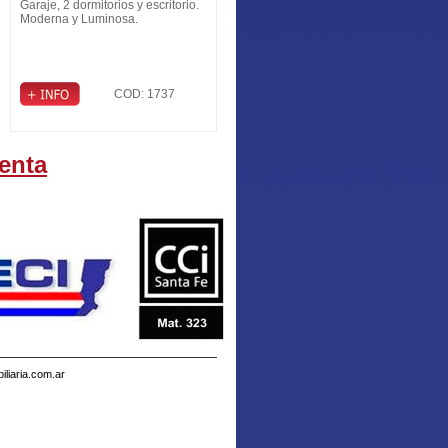
Garaje, 2 dormitorios y escritorio.
Moderna y Luminosa.
COD: 1737
enta
liaria.com.ar