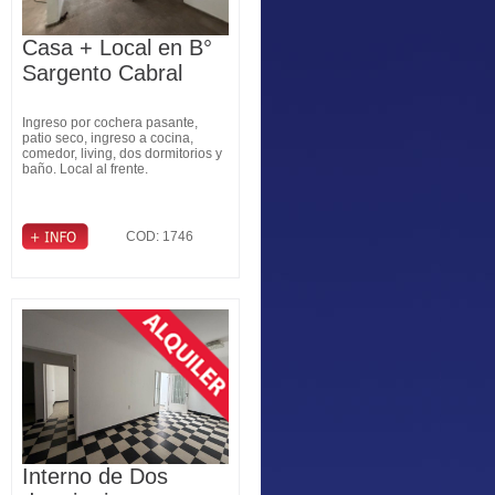
Casa + Local en B°
Sargento Cabral
Ingreso por cochera pasante,
patio seco, ingreso a cocina,
comedor, living, dos dormitorios y
baño. Local al frente.
COD: 1746
Interno de Dos