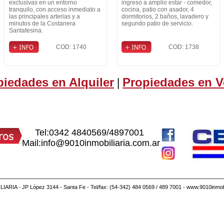
exclusivas en un entorno
ingreso a amplio estar - comedor,
tranquilo, con acceso inmediato a
cocina, patio con asador, 4
las principales arterias y a
dormitorios, 2 baños, lavadero y
minutos de la Costanera
segundo patio de servicio.
Santafesina.
COD: 1740
COD: 1738
piedades en Alquiler
Propiedades en V
|
Tel:0342 4840569/4897001
Mail:info@9010inmobiliaria.com.ar
IARIA - JP López 3144 - Santa Fe - Tel/fax: (54-342) 484 0569 / 489 7001 - www.9010inmobi