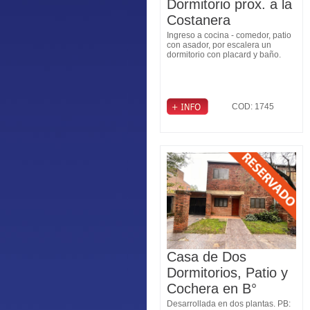
Dormitorio prox. a la
Costanera
Ingreso a cocina - comedor, patio
con asador, por escalera un
dormitorio con placard y baño.
COD: 1745
Casa de Dos
Dormitorios, Patio y
Cochera en B°
Judiciales
Desarrollada en dos plantas. PB: