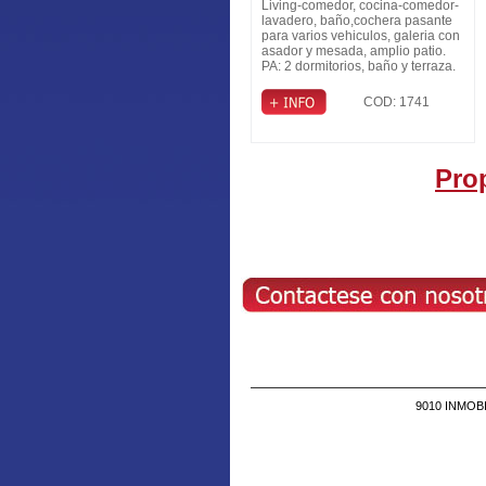
Living-comedor, cocina-comedor-
lavadero, baño,cochera pasante
para varios vehiculos, galeria con
asador y mesada, amplio patio.
PA: 2 dormitorios, baño y terraza.
COD: 1741
Pro
9010 INMOBIL