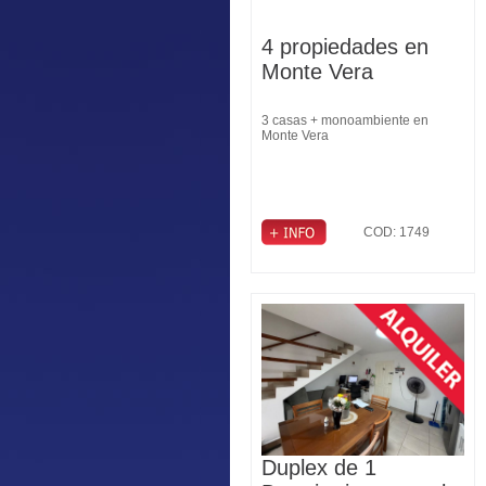
4 propiedades en
Monte Vera
3 casas + monoambiente en
Monte Vera
COD: 1749
Duplex de 1