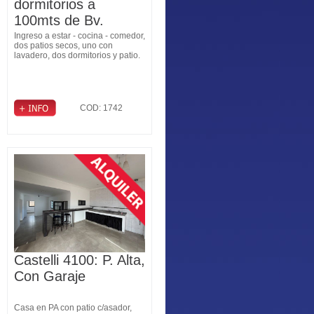
dormitorios a
100mts de Bv.
Pellegrini
Ingreso a estar - cocina - comedor,
dos patios secos, uno con
lavadero, dos dormitorios y patio.
COD: 1742
Castelli 4100: P. Alta,
Con Garaje
Casa en PA con patio c/asador,