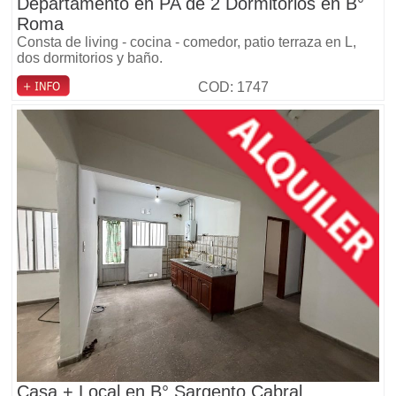
Departamento en PA de 2 Dormitorios en B°
Roma
Consta de living - cocina - comedor, patio terraza en L,
dos dormitorios y baño.
COD: 1747
Casa + Local en B° Sargento Cabral