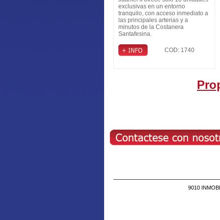
de General Paz
exclusivas en un entorno
tranquilo, con acceso inmediato a
las principales arterias y a
minutos de la Costanera
Santafesina.
COD: 1740
Pro
9010 INMOBIL