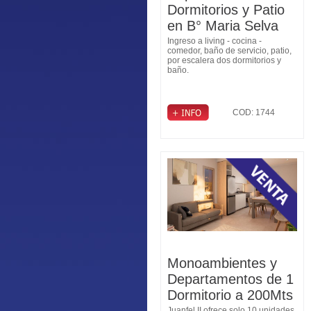
Dormitorios y Patio
en B° Maria Selva
Ingreso a living - cocina -
comedor, baño de servicio, patio,
por escalera dos dormitorios y
baño.
COD: 1744
Monoambientes y
Departamentos de 1
Dormitorio a 200Mts
Juanfel II ofrece solo 10 unidades