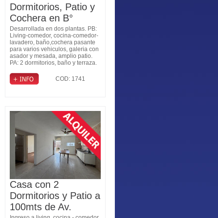
Dormitorios, Patio y
Cochera en B°
Judiciales
Desarrollada en dos plantas. PB:
Living-comedor, cocina-comedor-
lavadero, baño,cochera pasante
para varios vehiculos, galeria con
asador y mesada, amplio patio.
PA: 2 dormitorios, baño y terraza.
COD: 1741
Casa con 2
Dormitorios y Patio a
100mts de Av.
Ingreso a living, cocina - comedor,