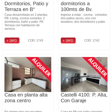
Dormitorios, Patio y
dormitorios a
Terraza en B°
100mts de Bv.
Fomento 9 de Julio
Pellegrini
Casa desarrollada en 2 plantas.
Ingreso a estar - cocina - comedor,
PB: Living, cocina-comedor, 2
dos patios secos, uno con
dormitorios, baño y patio. PA:
lavadero, dos dormitorios y patio.
Terraza con habitacion de
servicio.
COD: 1743
COD: 1742
Casa en planta alta
Castelli 4100: P. Alta,
zona centro
Con Garaje
En primer piso por escalera,
Casa en PA con patio c/asador,