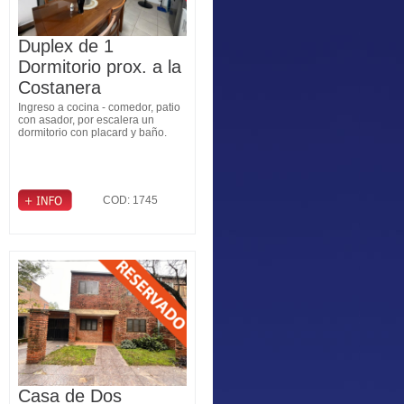
Duplex de 1
Dormitorio prox. a la
Costanera
Ingreso a cocina - comedor, patio
con asador, por escalera un
dormitorio con placard y baño.
COD: 1745
Casa de Dos