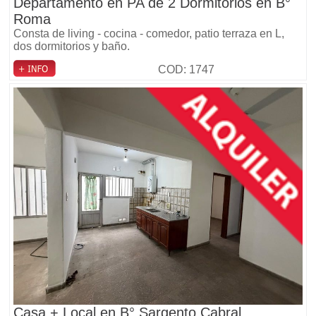
Departamento en PA de 2 Dormitorios en B°
Roma
Consta de living - cocina - comedor, patio terraza en L,
dos dormitorios y baño.
COD: 1747
Casa + Local en B° Sargento Cabral