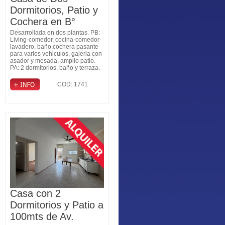
Dormitorios, Patio y
Cochera en B°
Judiciales
Desarrollada en dos plantas. PB:
Living-comedor, cocina-comedor-
lavadero, baño,cochera pasante
para varios vehiculos, galeria con
asador y mesada, amplio patio.
PA: 2 dormitorios, baño y terraza.
COD: 1741
Casa con 2
Dormitorios y Patio a
100mts de Av.