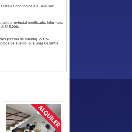
estrales con indice ICL. Alquiler
llado provincial bonificado. Informes:
ad: $15.000.
les (recibo de sueldo). 2- Co-
cibos de sueldo. 3- 1(una) Garantia