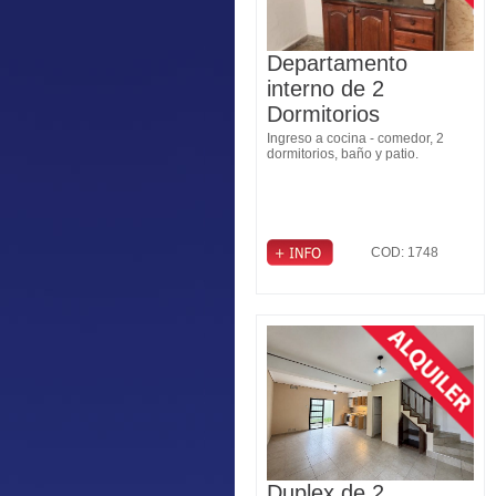
Departamento
interno de 2
Dormitorios
Ingreso a cocina - comedor, 2
dormitorios, baño y patio.
COD: 1748
Duplex de 2