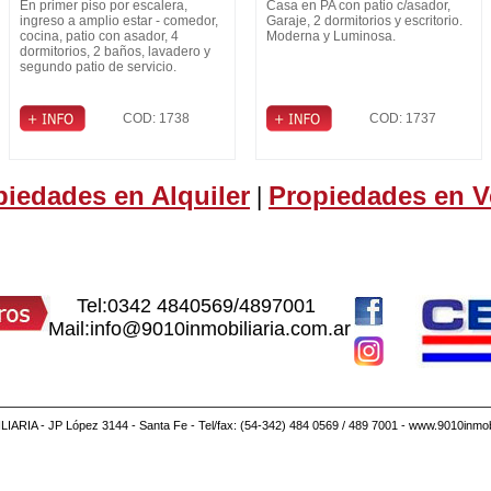
En primer piso por escalera,
Casa en PA con patio c/asador,
ingreso a amplio estar - comedor,
Garaje, 2 dormitorios y escritorio.
cocina, patio con asador, 4
Moderna y Luminosa.
dormitorios, 2 baños, lavadero y
segundo patio de servicio.
COD: 1738
COD: 1737
piedades en Alquiler
Propiedades en V
|
Tel:0342 4840569/4897001
Mail:info@9010inmobiliaria.com.ar
IARIA - JP López 3144 - Santa Fe - Tel/fax: (54-342) 484 0569 / 489 7001 - www.9010inmobi