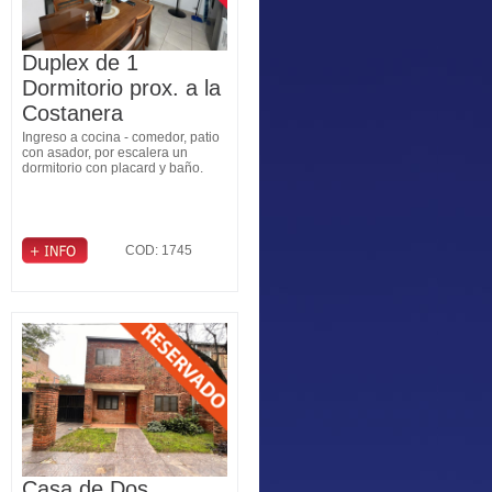
Duplex de 1
Dormitorio prox. a la
Costanera
Ingreso a cocina - comedor, patio
con asador, por escalera un
dormitorio con placard y baño.
COD: 1745
Casa de Dos