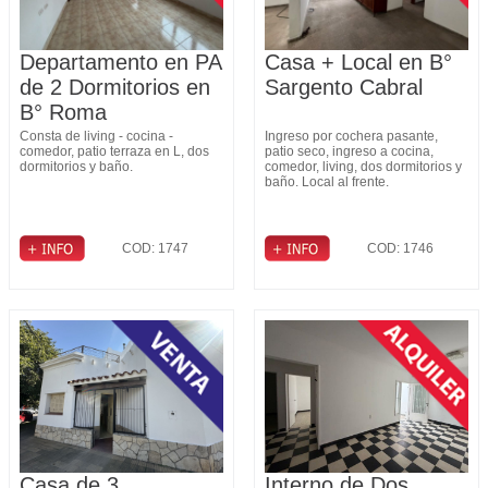
Departamento en PA
Casa + Local en B°
de 2 Dormitorios en
Sargento Cabral
B° Roma
Consta de living - cocina -
Ingreso por cochera pasante,
comedor, patio terraza en L, dos
patio seco, ingreso a cocina,
dormitorios y baño.
comedor, living, dos dormitorios y
baño. Local al frente.
COD: 1747
COD: 1746
Casa de 3
Interno de Dos