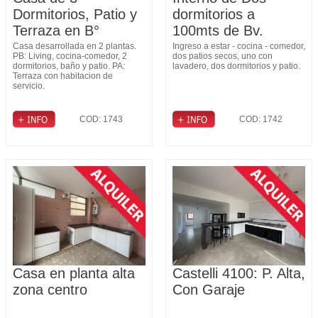
Dormitorios, Patio y
dormitorios a
Terraza en B°
100mts de Bv.
Fomento 9 de Julio
Pellegrini
Casa desarrollada en 2 plantas.
Ingreso a estar - cocina - comedor,
PB: Living, cocina-comedor, 2
dos patios secos, uno con
dormitorios, baño y patio. PA:
lavadero, dos dormitorios y patio.
Terraza con habitacion de
servicio.
COD: 1743
COD: 1742
Casa en planta alta
Castelli 4100: P. Alta,
zona centro
Con Garaje