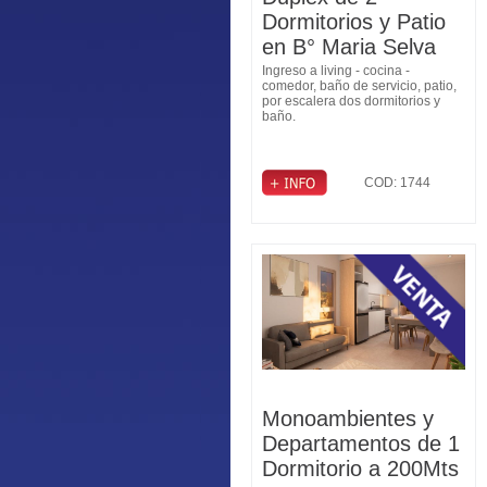
Dormitorios y Patio
en B° Maria Selva
Ingreso a living - cocina -
comedor, baño de servicio, patio,
por escalera dos dormitorios y
baño.
COD: 1744
Monoambientes y
Departamentos de 1
Dormitorio a 200Mts