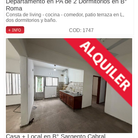
Departamento en PA de 2 Dormitorios en B°
Roma
Consta de living - cocina - comedor, patio terraza en L,
dos dormitorios y baño.
COD: 1747
Casa + Local en B° Sargento Cabral