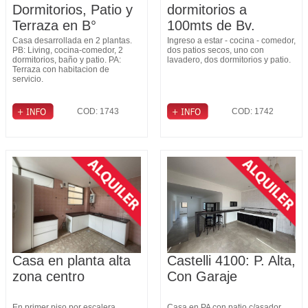
Dormitorios, Patio y
dormitorios a
Terraza en B°
100mts de Bv.
Fomento 9 de Julio
Pellegrini
Casa desarrollada en 2 plantas.
Ingreso a estar - cocina - comedor,
PB: Living, cocina-comedor, 2
dos patios secos, uno con
dormitorios, baño y patio. PA:
lavadero, dos dormitorios y patio.
Terraza con habitacion de
servicio.
COD: 1743
COD: 1742
Casa en planta alta
Castelli 4100: P. Alta,
zona centro
Con Garaje
En primer piso por escalera,
Casa en PA con patio c/asador,