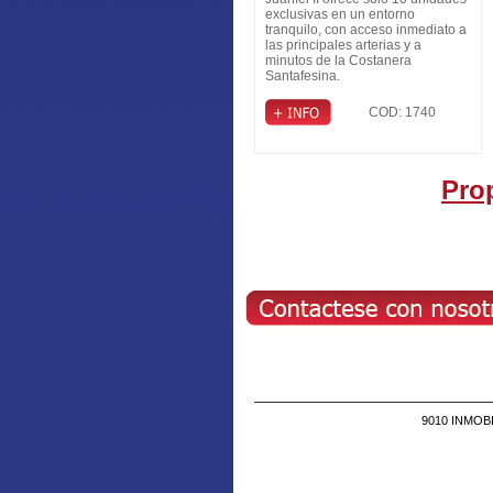
de General Paz
exclusivas en un entorno
tranquilo, con acceso inmediato a
las principales arterias y a
minutos de la Costanera
Santafesina.
COD: 1740
Pro
9010 INMOBIL