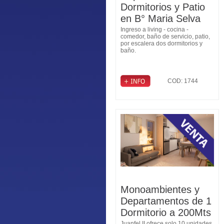
Dormitorios y Patio
en B° Maria Selva
Ingreso a living - cocina -
comedor, baño de servicio, patio,
por escalera dos dormitorios y
baño.
COD: 1744
Monoambientes y
Departamentos de 1
Dormitorio a 200Mts
Juanfel II ofrece solo 10 unidades