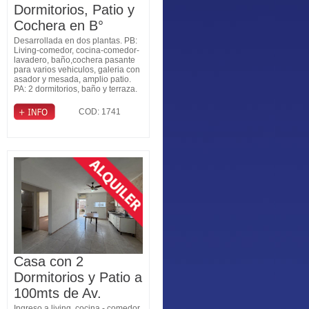
Dormitorios, Patio y
Cochera en B°
Judiciales
Desarrollada en dos plantas. PB:
Living-comedor, cocina-comedor-
lavadero, baño,cochera pasante
para varios vehiculos, galeria con
asador y mesada, amplio patio.
PA: 2 dormitorios, baño y terraza.
COD: 1741
Casa con 2
Dormitorios y Patio a
100mts de Av.
Ingreso a living, cocina - comedor,