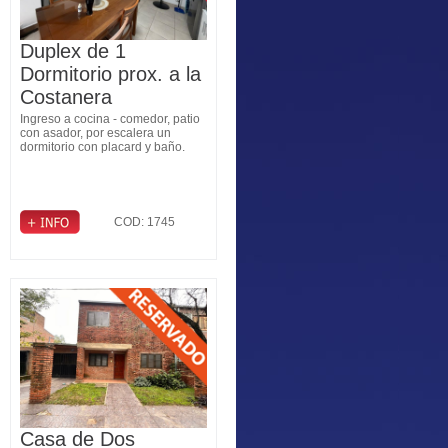
Duplex de 1
Dormitorio prox. a la
Costanera
Ingreso a cocina - comedor, patio
con asador, por escalera un
dormitorio con placard y baño.
COD: 1745
Casa de Dos